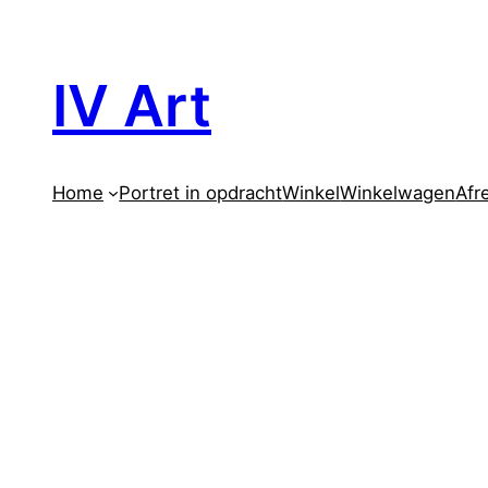
Ga
naar
de
IV Art
inhoud
Home
Portret in opdracht
Winkel
Winkelwagen
Afr