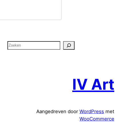
Z
o
e
k
e
IV Art
n
Aangedreven door
WordPress
met
WooCommerce